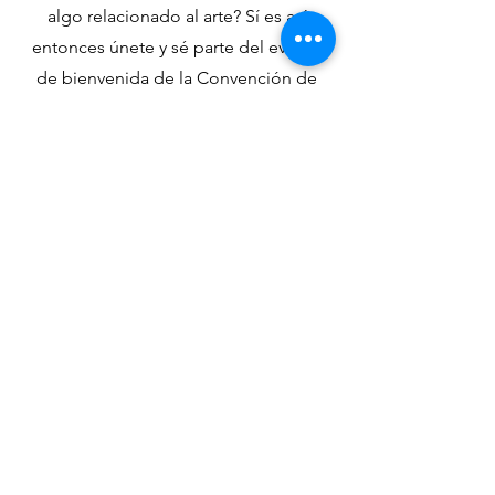
algo relacionado al arte? Sí es así
entonces únete y sé parte del evento
de bienvenida de la Convención de
Área Bogotá.
Comunícate al
3177932988
- Luci.
Contacto
Línea de información
311 592 0273
320 6711820
línea de información del área virtual
311 7055096
Email
contactanos@nacolombia.org
Servicios Mundiales de NA