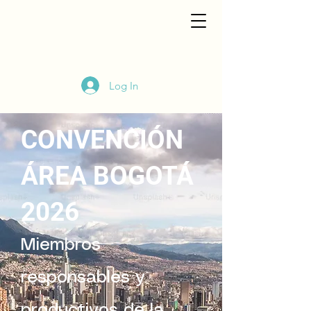
Log In
CONVENCIÓN
ÁREA BOGOTÁ
2026
Miembros
responsables y
productivos de la